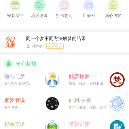
不同脸型对应不同性
格
焦虑的等级划分
安装APP
心理测试
打卡签到
启智AI
润心博客
图解不同部位的头痛
十二星座性格解析图
鉴
手掌纹理形符病象性
同一个梦不同方法解梦的结果
质
捕梦者
捕梦者说
核心板块
睡眠与梦
解梦释梦
梦的科学原理探讨
解梦、释梦，梦境收录
捕梦者说
面相.手相
梦的博客
学习，分享，求助，知己
糗事笑谈
名家说梦