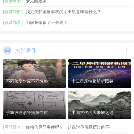
[解梦释梦]
梦见回娘家
[解梦释梦]
我丈夫梦里当着我的面出轨意味着什么？
[解梦释梦]
为啥我家多了一条狗？
灵异事件
不同脸型对应不同性格
十二星座性格解析图鉴
手掌纹理形符病象性质
中国古代四大未解之谜
[灵异怪奇]
你相信灵异事件吗？一起说说你所经历过的不