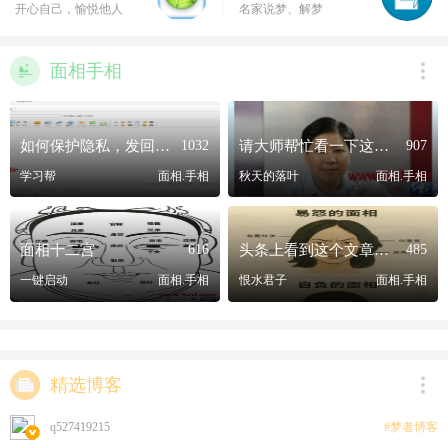
开心自己，愉悦他人
名家说梦、解梦
面相手相
如何保护隐私，发回复仅作者可见帖
1032
请大师帮忙看一下这个人面相
907
学习帮
面相.手相
秋天的落叶
面相.手相
面相十二宫
616
头条上看到这个文章，面相识人准确吗？
485
一键启动
面相.手相
恨水君子
面相.手相
精选博客
q527419215
#梦者博客