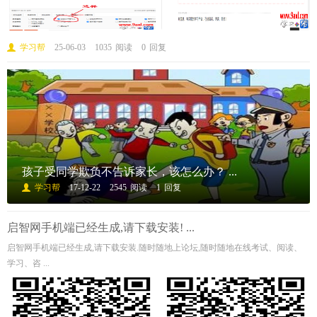
学习帮
25-06-03
1035
阅读
0
回复
孩子受同学欺负不告诉家长，该怎么办？ ...
学习帮
17-12-22
2545
阅读
1
回复
启智网手机端已经生成,请下载安装! ...
启智网手机端已经生成,请下载安装.随时随地上论坛,随时随地在线考试、阅读、
学习、咨 ...