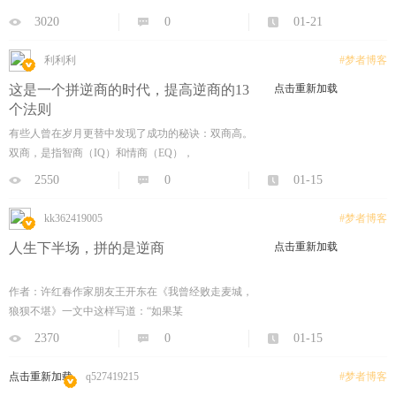
3020
0
01-21
利利利
#梦者博客
这是一个拼逆商的时代，提高逆商的13
点击重新加载
个法则
有些人曾在岁月更替中发现了成功的秘诀：双商高。
双商，是指智商（IQ）和情商（EQ），
2550
0
01-15
kk362419005
#梦者博客
人生下半场，拼的是逆商
点击重新加载
作者：许红春作家朋友王开东在《我曾经败走麦城，
狼狈不堪》一文中这样写道：“如果某
2370
0
01-15
点击重新加载
q527419215
#梦者博客