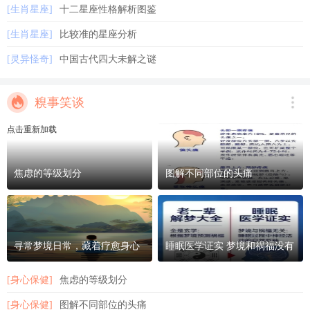
[生肖星座]
十二星座性格解析图鉴
[生肖星座]
比较准的星座分析
[灵异怪奇]
中国古代四大未解之谜
糗事笑谈
点击重新加载
焦虑的等级划分
图解不同部位的头痛
寻常梦境日常，藏着疗愈身心
睡眠医学证实 梦境和祸福没有
的力量
关系
[身心保健]
焦虑的等级划分
[身心保健]
图解不同部位的头痛