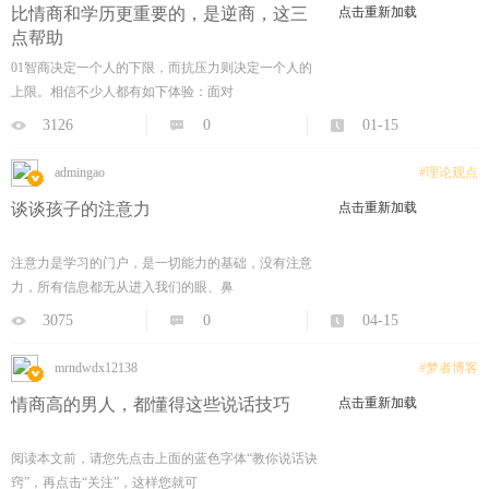
比情商和学历更重要的，是逆商，这三
点击重新加载
点帮助
01智商决定一个人的下限，而抗压力则决定一个人的
上限。相信不少人都有如下体验：面对
3126
0
01-15
admingao
#理论观点
谈谈孩子的注意力
点击重新加载
注意力是学习的门户，是一切能力的基础，没有注意
力，所有信息都无从进入我们的眼、鼻
3075
0
04-15
mrndwdx12138
#梦者博客
情商高的男人，都懂得这些说话技巧
点击重新加载
阅读本文前，请您先点击上面的蓝色字体“教你说话诀
窍”，再点击“关注”，这样您就可