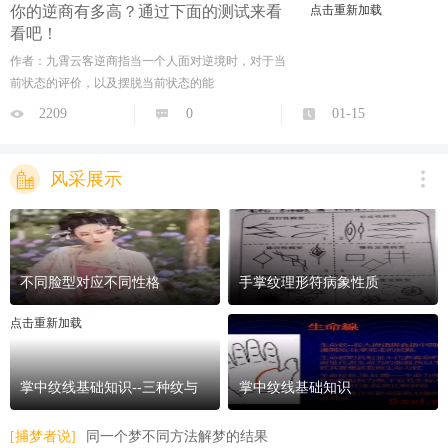
你的逆商有多高？通过下面的测试来看
点击重新加载
看吧！
作者：九霄云客逆商指当一个人面对逆境时，对于当
前状态的评价，以及摆脱当前状态的能
2209
0
01-15
风采展示
不同脸型对应不同性格
手掌纹理形符病象性质
点击重新加载
掌中纹线基础知识--三种纹与
掌中纹线基础知识
八大丘
[捕梦者说]
同一个梦不同方法解梦的结果