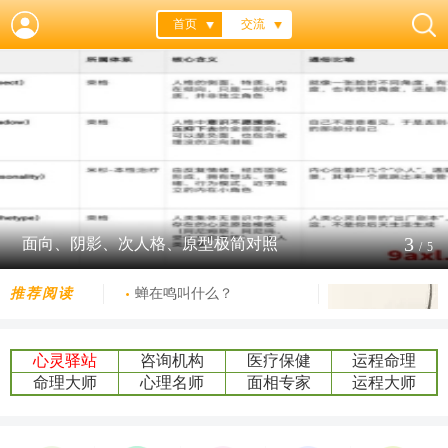
首页
交流
梦见和网友见面
米杉解析梦境意象--交通工具类（4）
米杉解读梦境意象--交通工具类（3）
米杉解读梦境意象--交通工具类（2）
米杉解析梦中意象--交通工具类（1）
梦到公墓
如何看鼻部
4
不同脸型对应不同性格
/
5
大海上颠簸的小船
扭曲的人体
推荐阅读
蝉在鸣叫什么？
梦见和网友见面
心灵驿站
咨询机构
医疗保健
运程命理
米杉解析梦境意象--交通工具类（4）
如何看鼻部
命理大师
心理名师
面相专家
运程大师
面向与次人格比照
面向、阴影、次人
格、原型极简对