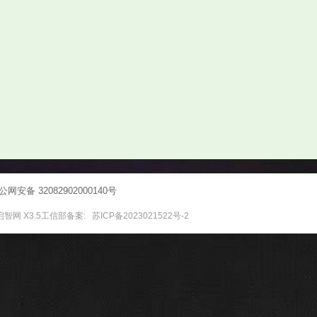
公网安备 32082902000140号
启智网 X3.5
工信部备案:
苏ICP备2023021522号-2