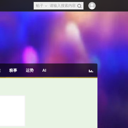
帖子
健
糗事
运势
AI