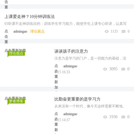
击
因为很多人很容易分不清什么事多动症，如果分不清楚的话是会影响到治 ...
重
……
新
上课爱走神？10分钟训练法
加
载
01听课不走神训练目的：训练学生学习能力，能使学生上课专心听讲，认真写
作业，考试不粗心，提高学习成绩。训练要求：每天训练10分钟，放学后在家
点
admingao
理论观点
1135
0
击
里写作业前训练，由家长监督训练情况，必须每天坚持训练，效果明显。 ...
重
……
新
点击重新加载
谈谈孩子的注意力
加
理论观点
载
注意力是学习的门户，是一切能力的基础，没
有注意力，所有信息都无从进入我们的眼、
点
admingao
3095
0
击
鼻、耳等通道，也就无法进入我们的大脑。只
4-15 16:33
重
有看到、听到、闻到，我们才能知道。但是当
新
前因为种种原因，中小学生注意力品质普遍下
加
降 ...……
载
点击重新加载
比勤奋更重要的是学习力
梦者博客
从来没有一个时代，像今天这样需要不断地、
随时随地地、快速高效地学习。 那种依靠在学
点
admingao
1936
0
击
校时学到的知识就可以应付一切的时代，已经
4-15 14:37
重
一去不复返了。哈佛商学院的柯比教授认为，
新
以传统的方法去学习，是一个迅速减值的过 ...