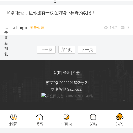
加
……
载
“10条”秘诀，让你拥有一双在阅读中神奇的双眼！
……
点
admingao
关爱心理
1397
0
击
重
新
加
上一页
第1页
下一页
载
首页
|
登录
|
注册
苏ICP备2023021522号-2
© 启智网 9axl.com
苏公网安备 32082902000140号
解梦
解梦
博客
博客
回首页
回首页
发帖
发帖
我的
我的
下级分类