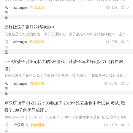
个清晰的场景还在眼前——你站在演讲台上忘词，或是被怪物追赶却迈不开
点
admingao
理论观点
156
0
击
腿。可当你试图抓住这些碎片时，它们却像沙子一样从指缝溜走。神经科学 ...
重
……
新
怎样让孩子更好的精神集中
加
载
儿童期是个好动的阶段，由于心理特点，孩子很难长时间保持精神集中。这个
阶段，任何新奇多变的事物都能轻而易举吸引他的注意。家长们必须灵活掌握
点
admingao
理论观点
989
0
击
方法，吸引孩子的注意力。家长们可以尝试以下几种方法，提高孩子的注 ...
重
……
新
3～9岁孩子训练记忆力的5种游戏，让孩子玩出好记忆力（转自网
加
载
络）
有些朋友学习记忆法是为了教自己的孩子，有人问我：“我家孩子才读幼儿园，
你教的这些它还用不了，该怎么办呢？”也有些读者的孩子读小学低年级，可能
点
admingao
奇思怪想
1076
0
击
有些内容理解起来有些吃力，这里为大家推荐适合3-9岁的5种亲子记 ...……
重
新
卢乐研18于 01-31 22：03参加了 2018年淮安生物中考试卷 考试, 取
加
载
得了100分的优异成绩 ...
18912055880 于 01-31 22：03参加了 2018年淮安生物中考试卷 考试, 取得了100
分的成绩 试卷: 2018年淮安生物中考试卷 总分: 100 分 及格: 0分 考试时间: 40 分
点
卢乐研18
梦者博客
1123
0
击
钟……