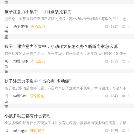
重
新
孩子注意力不集中，可能跟缺觉有关
加
载
提示您：未获得智伍应用正式版的授权，部分功能受到影响！尊敬的用户，您
好！！非常感谢您能安装智伍应用旗下的产品，为了产品的可持续发展和升
点
语文老师
理论观点
1857
5
击
级，云采集已经开始按天收费，建议购买200天，免费赠送400天，一共600 ...
重
……
新
孩子上课注意力不集中，小动作太多怎么办？听听专家怎么说
加
载
猫爸朋友的儿子去年刚上小学一年级，有一次聚会，朋友跟我们聊起了她孩子
学习的情况： 我家孩子上这半年一年级，老师总说他上课注意力不集中，爱走
点
地理老师
理论观点
1815
0
击
神，每次上课他不是往窗外看，就是在书桌下面做各种小动作，摸摸这 ...……
重
新
孩子注意力不集中？当心患“多动症”
加
载
孩子顽皮多动是性格问题，不是病？孩子注意力不集中、学习困难，可治可不
治？当心，孩子可能有“注意缺陷多动障碍”。 “多动症”，全称为注意缺陷
点
学帮9axl
理论观点
1843
0
击
多动障碍（ADHD），是一个与神经发育相关的心理障碍。一般情况 ...……
重
新
小孩多动症都有什么表现
加
载
小孩多动症都有什么表现孩子成长发育过程当中很容易出现多动症问题，多动
症也是父母非常头疼的事情，孩子是不是多动症这个还是要仔细的观察一下，
点
admingao
理论观点
1029
0