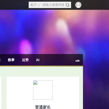
帖子
健
糗事
运势
AI
普通家长