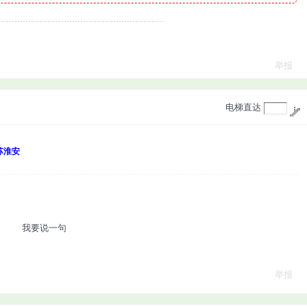
举报
电梯直达
苏淮安
我要说一句
举报