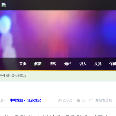
|
首页
解梦
博客
知己
识人
灵异
保
学生情书
吐槽灌水
层]
本帖来自- 江苏淮安
28582
38
开启右边栏