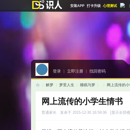
安装APP
打卡升级
心理测试
|
登录
|
立即注册
|
找回密码
解梦
梦里人生
睡眠与梦
网上流传的小
网上流传的小学生情书
启
»
›
›
›
›
普通家长
发表于 2015-12-30 18:59:06
[显示全部楼