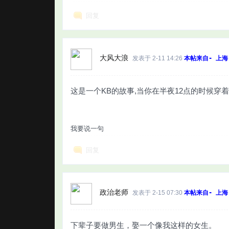
回复
大风大浪
发表于 2-11 14:26
本帖来自- 上海
这是一个KB的故事,当你在半夜12点的时候穿
我要说一句
回复
政治老师
发表于 2-15 07:30
本帖来自- 上海
下辈子要做男生，娶一个像我这样的女生。