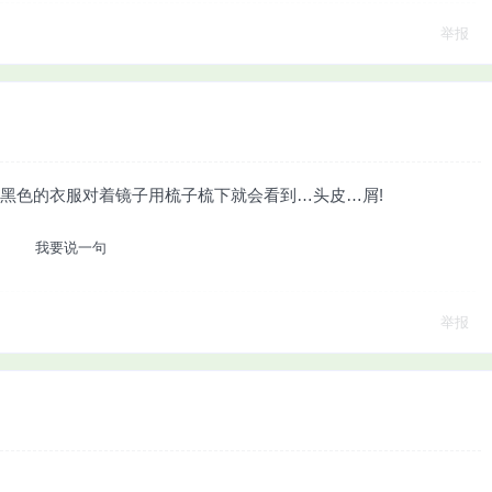
举报
着黑色的衣服对着镜子用梳子梳下就会看到…头皮…屑!
我要说一句
举报