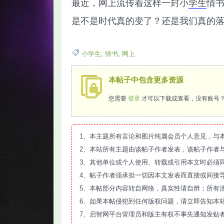
最近，网上流传着这样一封小
学生
情
是不是时代真的变了？还是我们真的
小学生
,
情书
,
网上
智
本帖子中包含更多资源
您需要
登录
才可以下载或查看，没有账号
1、本主题所有言论和图片纯属会员个人意见，与
2、本站所有主题由该帖子作者发表，该帖子作者
3、其他单位或个人使用、转载或引用本文时必须
网
4、帖子作者须承担一切因本文发表而直接或间接
5、本帖部分内容转自网络，真实性请自辨；所有
6、如果本帖侵犯到任何版权问题，请立即告知本
7、启智网平台管理员和版主有权不事先通知发贴