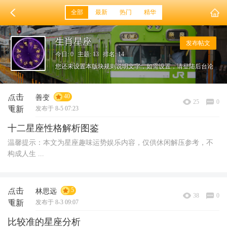
全部
最新
热门
精华
生肖星座
发布帖文
今日: 0
主题: 13
排名: 14
您还未设置本版块规则说明文字，如需设置，请登陆后台论
坛栏目，在该板块设置下方填写本版块规则。
点击
40
善变
25
0
重新
发布于 8-5 07:23
加载
十二星座性格解析图鉴
温馨提示：本文为星座趣味运势娱乐内容，仅供休闲解压参考，不
构成人生 ...
点击
5
林思远
38
0
重新
发布于 8-3 09:07
加载
比较准的星座分析