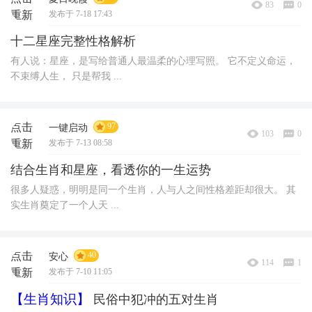
83
0
重新
发布于 7-18 17:43
加载
十二星座完整性格解析
有人说：星座，是写给普通人最温柔的心理写照。 它不定义命运，
不束缚人生， 只是帮我 ...
点击
97
一键启动
103
0
重新
发布于 7-13 08:58
加载
结合生肖和星座，看透你的一生运势
很多人疑惑，明明是同一个生肖，人与人之间性格差距却很大。 其
实生肖奠定了一个人天 ...
点击
40
安心
114
1
重新
发布于 7-10 11:05
加载
【生肖知识】
民俗中犯冲的五对生肖