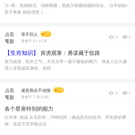
火+风，热闹鲜活、动静两极，热闹又暗藏细腻的组合。 白羊妈妈×
双子爸爸 相处优势 1. ...
点击
45
等不归人
51
0
重新
发布于 8-1 11:58
加载
【生肖知识】
寅虎观掌：勇谋藏于纹路
寅为猛虎，阳木之气，天生自带一股不服输的魄力。很多人以为属
虎人皆是威风掌权、前程 ...
点击
50
谈笑风生不动情
60
0
重新
发布于 7-30 15:40
加载
各个星座特别的能力
白羊座: 挑战 从无到有，冲锋陷阵，挑战恶劣的处境、开拓新的事
物，或是尽其所能去达 ...