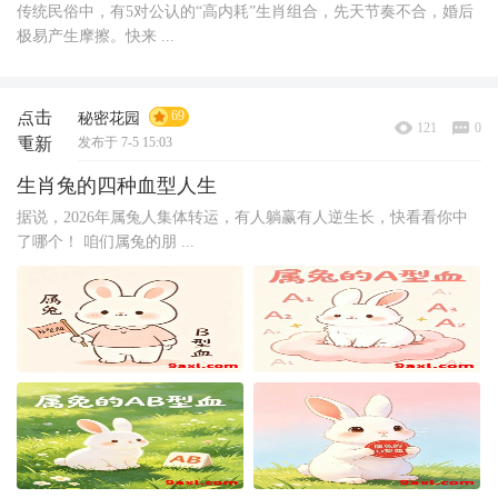
传统民俗中，有5对公认的“高内耗”生肖组合，先天节奏不合，婚后
极易产生摩擦。快来 ...
点击
69
秘密花园
121
0
重新
发布于 7-5 15:03
加载
生肖兔的四种血型人生
据说，2026年属兔人集体转运，有人躺赢有人逆生长，快看看你中
了哪个！ 咱们属兔的朋 ...