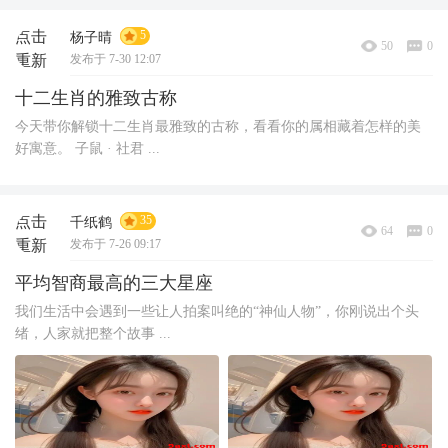
点击
5
杨子晴
50
0
重新
发布于 7-30 12:07
加载
十二生肖的雅致古称
今天带你解锁十二生肖最雅致的古称，看看你的属相藏着怎样的美
好寓意。 子鼠 · 社君 ...
点击
35
千纸鹤
64
0
重新
发布于 7-26 09:17
加载
平均智商最高的三大星座
我们生活中会遇到一些让人拍案叫绝的“神仙人物”，你刚说出个头
绪，人家就把整个故事 ...