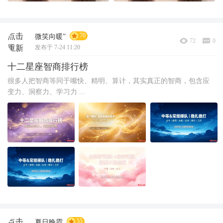
点击
70
微笑向暖”
72
0
重新
发布于 7-24 11:20
加载
十二星座智商排行榜
很多人把智商等同于嘴快、精明、算计，其实真正的智商，包含应
变力、洞察力、学习力 ...
点击
55
夏日晚霞