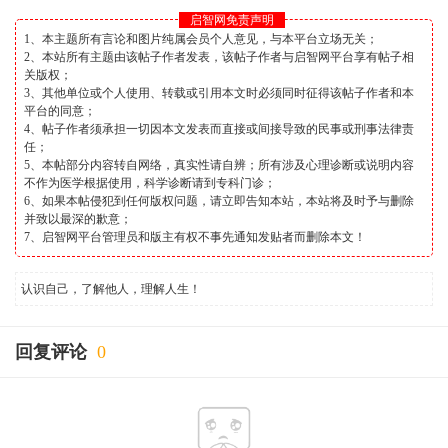
启智网免责声明
1、本主题所有言论和图片纯属会员个人意见，与本平台立场无关；
2、本站所有主题由该帖子作者发表，该帖子作者与启智网平台享有帖子相
关版权；
3、其他单位或个人使用、转载或引用本文时必须同时征得该帖子作者和本
平台的同意；
4、帖子作者须承担一切因本文发表而直接或间接导致的民事或刑事法律责
任；
5、本帖部分内容转自网络，真实性请自辨；所有涉及心理诊断或说明内容
不作为医学根据使用，科学诊断请到专科门诊；
6、如果本帖侵犯到任何版权问题，请立即告知本站，本站将及时予与删除
并致以最深的歉意；
7、启智网平台管理员和版主有权不事先通知发贴者而删除本文！
认识自己，了解他人，理解人生！
回复评论
0