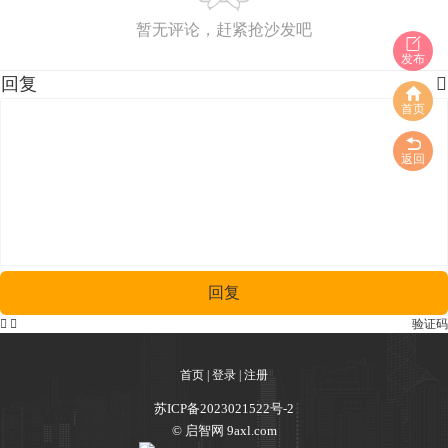
暂无评论，赶紧抢沙发吧
发布
回复

首页
返回
回复


验证码
首页
|
登录
|
注册
苏ICP备2023021522号-2
© 启智网 9axl.com