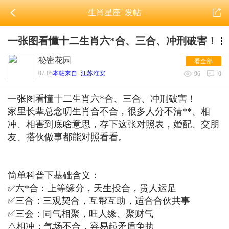
生肖星座
发帖
一张图看懂十二生肖六*合、三合、冲刑破害！
秘密花园
看全部
07-05
本帖来自- 江苏淮安
96
0
一张图看懂十二生肖六*合、三合、冲刑破害！
家里长辈总念叨生肖合不合，很多人分不清**、相
冲、相害到底啥意思，存下这张对照表，婚配、交朋
友、搭伙做事都能对照看看。
简单科普下基础含义：
✅六*合：上等缘分，天生投合，贵人运足
✅三合：三观契合，互帮互助，适合合伙共事
✅三会：同气相聚，旺人缘、聚财气
⚠️相冲：气场不合，容易起矛盾争执