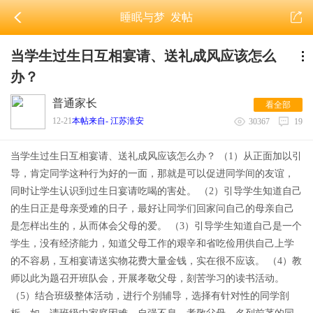
睡眠与梦
发帖
当学生过生日互相宴请、送礼成风应该怎么
办？
普通家长
看全部
12-21
本帖来自- 江苏淮安
30367
19
当学生过生日互相宴请、送礼成风应该怎么办？ （1）从正面加以引
导，肯定同学这种行为好的一面，那就是可以促进同学间的友谊，
同时让学生认识到过生日宴请吃喝的害处。 （2）引导学生知道自己
的生日正是母亲受难的日子，最好让同学们回家问自己的母亲自己
是怎样出生的，从而体会父母的爱。 （3）引导学生知道自己是一个
学生，没有经济能力，知道父母工作的艰辛和省吃俭用供自己上学
的不容易，互相宴请送实物花费大量金钱，实在很不应该。 （4）教
师以此为题召开班队会，开展孝敬父母，刻苦学习的读书活动。
（5）结合班级整体活动，进行个别辅导，选择有针对性的同学剖