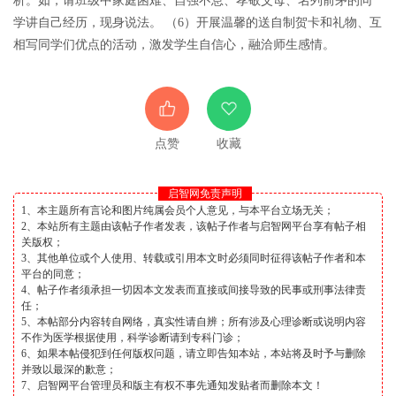
析。如，请班级中家庭困难、自强不息、孝敬父母、名列前茅的同
学讲自己经历，现身说法。 （6）开展温馨的送自制贺卡和礼物、互
相写同学们优点的活动，激发学生自信心，融洽师生感情。
点赞
收藏
启智网免责声明
1、本主题所有言论和图片纯属会员个人意见，与本平台立场无关；
2、本站所有主题由该帖子作者发表，该帖子作者与启智网平台享有帖子相
关版权；
3、其他单位或个人使用、转载或引用本文时必须同时征得该帖子作者和本
平台的同意；
4、帖子作者须承担一切因本文发表而直接或间接导致的民事或刑事法律责
任；
5、本帖部分内容转自网络，真实性请自辨；所有涉及心理诊断或说明内容
不作为医学根据使用，科学诊断请到专科门诊；
6、如果本帖侵犯到任何版权问题，请立即告知本站，本站将及时予与删除
并致以最深的歉意；
7、启智网平台管理员和版主有权不事先通知发贴者而删除本文！