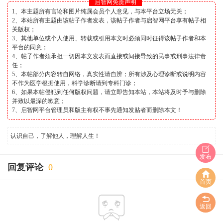
启智网免责声明
1、本主题所有言论和图片纯属会员个人意见，与本平台立场无关；
2、本站所有主题由该帖子作者发表，该帖子作者与启智网平台享有帖子相
关版权；
3、其他单位或个人使用、转载或引用本文时必须同时征得该帖子作者和本
平台的同意；
4、帖子作者须承担一切因本文发表而直接或间接导致的民事或刑事法律责
任；
5、本帖部分内容转自网络，真实性请自辨；所有涉及心理诊断或说明内容
不作为医学根据使用，科学诊断请到专科门诊；
6、如果本帖侵犯到任何版权问题，请立即告知本站，本站将及时予与删除
并致以最深的歉意；
7、启智网平台管理员和版主有权不事先通知发贴者而删除本文！
认识自己，了解他人，理解人生！
发布
回复评论
0
首页
返回