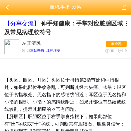
面相.手相
发帖
【分享交流】
伸手知健康：手掌对应脏腑区域
及常见病理纹符号
左耳清风
看全部
07-08
本帖来自- 江苏淮安
81
0
【头区、眼区、耳区】头区位于拇指第2指节处和中指根
处，如果此部位手纹杂乱，可判断其经常头痛、眩晕；眼区
位于食指根处、无名指下的感情线附近；耳区位于无名指和
小指的根部、小指下的感情线附近，如果此部位有岛纹或纹
线较乱，提示其相应的器官有问题。
【肝胆区】肝胆区位于右手掌食指根下，如果此部位
有“田”字纹或“十”字纹，可判断其有胆结石、胆囊炎信号；