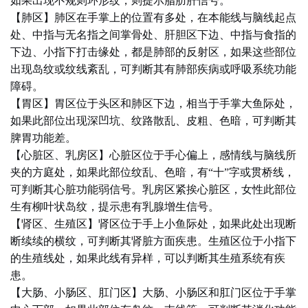
如果出现不规则环形纹，则提示脂肪肝信号。
【肺区】肺区在手掌上的位置有多处，在本能线与脑线起点
处、中指与无名指之间掌骨处、肝胆区下边、中指与食指的
下边、小指下打击缘处，都是肺部的反射区，如果这些部位
出现岛纹或纹线紊乱，可判断其有肺部疾病或呼吸系统功能
障碍。
【胃区】胃区位于头区和肺区下边，相当于手掌大鱼际处，
如果此部位出现深凹坑、纹路散乱、皮粗、色暗，可判断其
脾胃功能差。
【心脏区、乳房区】心脏区位于手心偏上，感情线与脑线所
夹的方庭处，如果此部位纹乱、色暗，有“十”字或贯桥线，
可判断其心脏功能弱信号。乳房区紧挨心脏区，女性此部位
生有柳叶状岛纹，提示患有乳腺增生信号。
【肾区、生殖区】肾区位于手上小鱼际处，如果此处出现断
断续续的横纹，可判断其肾脏方面疾患。生殖区位于小指下
的生殖线处，如果此线有异样，可以判断其生殖系统有疾
患。
【大肠、小肠区、肛门区】大肠、小肠区和肛门区位于手掌