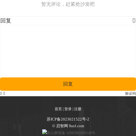
暂无评论，赶紧抢沙发吧
回复

回复


验证码
首页
|
登录
|
注册
苏ICP备2023021522号-2
© 启智网 9axl.com
苏公网安备 32082902000140号