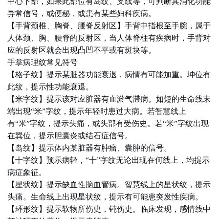
中心下部，如果此部位有岛纹、支线等，可判断其消化功能
异常信号，或便秘，或患有某些妇科疾病。
【手背颈椎、胸脊、腰脊反射区】手背中指根至手腕，属于
人体颈、胸、腰脊的反射区，当人体脊柱有疾病时，手背对
应的反射区就会出现凸凹不平或有斑块等。
手掌病理纹常见符号
【格子纹】提示某脏器功能衰退，病情有可能加重。坤位有
此纹，提示性功能衰退。
【米字纹】提示该对应脏器有血淤气滞病。如短的生命线末
端出现“米”字纹，提示年轻时患过大病。若智慧线上
有“米”字纹，提示头痛，或头部有受伤史。若“米”字纹出现
在巽位，提示胆囊炎或结石症信号。
【岛纹】提示体内某脏器有肿瘤、囊肿的信号。
【十字纹】预示病轻，“十”字纹无论出现在何线上，均提示
病症象征。
【星状纹】提示缺血性脑血管病。智慧线上的星状纹，提示
头痛。生命线上出现星状纹，提示有可能患突发性疾病。
【环形纹】提示软物所伤史，钝伤史。临床发现，感情线中