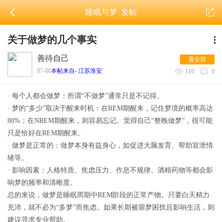
睡眠与梦
发帖
关于做梦的几个事实
善待自己
看全部
07-06
本帖来自- 江苏淮安
110
0
· 每个人都会做梦：所谓“不做梦”通常只是不记得。
· 梦的“多少”取决于醒来时机：在REM期醒来，记住梦境的概率高达
80%；在NREM期醒来，则容易忘记。觉得自己“整晚做梦”，很可能
只是恰好在REM期醒来。
· 做梦是正常的：做梦本身有益身心，如促进大脑发育、帮助宣泄情
绪等。
· 影响因素：人格特质、焦虑压力、作息不规律、酒精药物等都会影
响梦的频率和清晰度。
总的来说，做梦是睡眠周期中REM阶段的正常产物。只要白天精力
充沛，就不必为“多梦”而焦虑。如果长期被噩梦困扰且影响生活，则
建议寻求专业帮助。