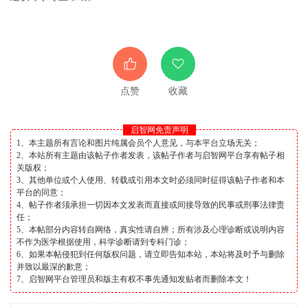
点赞
收藏
启智网免责声明
1、本主题所有言论和图片纯属会员个人意见，与本平台立场无关；
2、本站所有主题由该帖子作者发表，该帖子作者与启智网平台享有帖子相
关版权；
3、其他单位或个人使用、转载或引用本文时必须同时征得该帖子作者和本
平台的同意；
4、帖子作者须承担一切因本文发表而直接或间接导致的民事或刑事法律责
任；
5、本帖部分内容转自网络，真实性请自辨；所有涉及心理诊断或说明内容
不作为医学根据使用，科学诊断请到专科门诊；
6、如果本帖侵犯到任何版权问题，请立即告知本站，本站将及时予与删除
并致以最深的歉意；
7、启智网平台管理员和版主有权不事先通知发贴者而删除本文！