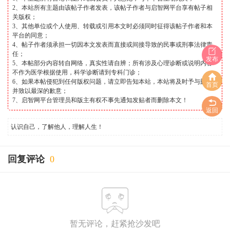
2、本站所有主题由该帖子作者发表，该帖子作者与启智网平台享有帖子相
关版权；
3、其他单位或个人使用、转载或引用本文时必须同时征得该帖子作者和本
平台的同意；
4、帖子作者须承担一切因本文发表而直接或间接导致的民事或刑事法律责
任；
发布
5、本帖部分内容转自网络，真实性请自辨；所有涉及心理诊断或说明内容
不作为医学根据使用，科学诊断请到专科门诊；
6、如果本帖侵犯到任何版权问题，请立即告知本站，本站将及时予与删除
首页
并致以最深的歉意；
7、启智网平台管理员和版主有权不事先通知发贴者而删除本文！
返回
认识自己，了解他人，理解人生！
回复评论
0
暂无评论，赶紧抢沙发吧