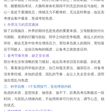
书、频繁模拟考试，大脑和身体长期得不到充足的休息与放松。身
心一直处于紧绷状态，情绪压力不断堆积，无法及时释放，临近高
考便会集中爆发，形成考前焦虑。
4. 外界压力的层层裹挟
除了自我施压，外界的期待也是焦虑的重要来源。父母默默的付出
与期盼、老师的叮嘱与鼓励、同学之间的竞争氛围、身边人的对比
评价，都会无形中给考生增添压力。害怕辜负家人的期待、害怕落
后于同龄人，这份沉甸甸的顾虑，让备考之路愈发压抑。
5. 备考节奏失衡，缺乏安全感
部分考生没有清晰的复习规划，临近高考依旧盲目刷题、杂乱复
习。看着身边同学稳步进步，自己却毫无章法、漏洞百出，对备考
没有掌控感。未知的进度、混乱的节奏，会让人失去安全感，进而
滋生慌乱与焦虑。
三、科学自救：5个实用技巧，告别考前内耗
焦虑的本质，是想得多、做得多、放不下。距离高考仅剩最后一段
时间，与其陷入情绪内耗，不如用简单可行的方法，调节心态、稳
住状态。