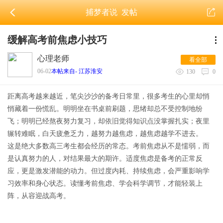
捕梦者说
发帖
缓解高考前焦虑小技巧
心理老师
看全部
06-02
本帖来自- 江苏淮安
130
0
距离高考越来越近，笔尖沙沙的备考日常里，很多考生的心里却悄
悄藏着一份慌乱。
明明坐在书桌前刷题，思绪却总不受控制地纷
飞；明明已经熬夜努力复习，却依旧觉得知识点没掌握扎实；夜里
辗转难眠，白天疲惫乏力，越努力越焦虑，越焦虑越学不进去。
这是绝大多数高三考生都会经历的常态。考前焦虑从不是懦弱，而
是认真努力的人，对结果最大的期许。
适度焦虑是备考的正常反
应，更是激发潜能的动力。但过度内耗、持续焦虑，会严重影响学
习效率和身心状态。读懂考前焦虑、学会科学调节，才能轻装上
阵，从容迎战高考。