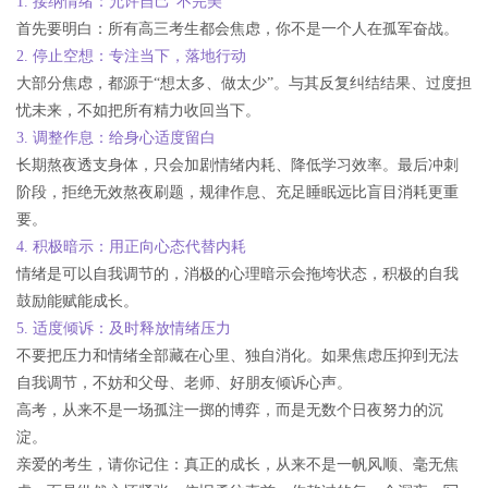
1. 接纳情绪：允许自己“不完美”
首先要明白：所有高三考生都会焦虑，你不是一个人在孤军奋战。
2. 停止空想：专注当下，落地行动
大部分焦虑，都源于“想太多、做太少”。与其反复纠结结果、过度担
忧未来，不如把所有精力收回当下。
3. 调整作息：给身心适度留白
长期熬夜透支身体，只会加剧情绪内耗、降低学习效率。最后冲刺
阶段，拒绝无效熬夜刷题，规律作息、充足睡眠远比盲目消耗更重
要。
4. 积极暗示：用正向心态代替内耗
情绪是可以自我调节的，消极的心理暗示会拖垮状态，积极的自我
鼓励能赋能成长。
5. 适度倾诉：及时释放情绪压力
不要把压力和情绪全部藏在心里、独自消化。如果焦虑压抑到无法
自我调节，不妨和父母、老师、好朋友倾诉心声。
高考，从来不是一场孤注一掷的博弈，而是无数个日夜努力的沉
淀。
亲爱的考生，请你记住：真正的成长，从来不是一帆风顺、毫无焦