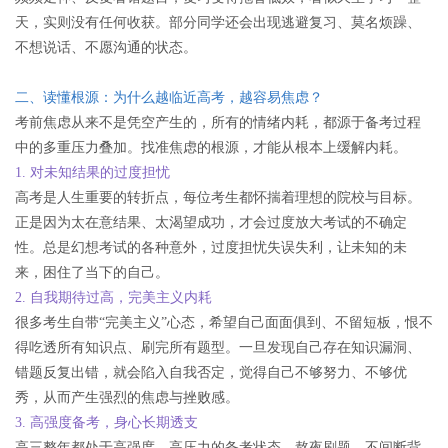
天，实则没有任何收获。部分同学还会出现逃避复习、莫名烦躁、
不想说话、不愿沟通的状态。
二、读懂根源：为什么越临近高考，越容易焦虑？
考前焦虑从来不是凭空产生的，所有的情绪内耗，都源于备考过程
中的多重压力叠加。找准焦虑的根源，才能从根本上缓解内耗。
1. 对未知结果的过度担忧
高考是人生重要的转折点，每位考生都怀揣着理想的院校与目标。
正是因为太在意结果、太渴望成功，才会过度放大考试的不确定
性。总是幻想考试的各种意外，过度担忧失误失利，让未知的未
来，困住了当下的自己。
2. 自我期待过高，完美主义内耗
很多考生自带“完美主义”心态，希望自己面面俱到、不留短板，恨不
得吃透所有知识点、刷完所有题型。一旦发现自己存在知识漏洞、
错题反复出错，就会陷入自我否定，觉得自己不够努力、不够优
秀，从而产生强烈的焦虑与挫败感。
3. 高强度备考，身心长期透支
高三整年都处于高强度、高压力的备考状态，熬夜刷题、不间断背