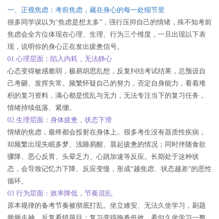
一、正视焦虑：考前焦虑，藏在身心的每一处细节里
很多同学误以为“焦虑是想太多”，强行压抑自己的情绪，殊不知考前
焦虑会全方位体现在心理、生理、行为三个维度，一旦出现以下表
现，说明你的身心正在发出疲惫信号。
01.心理层面：陷入内耗，无法静心
心态变得敏感脆弱，极易胡思乱想，反复纠结考试结果，总预设自
己考砸、发挥失常。频繁怀疑自己的努力，否定自身能力，看着堆
积的复习资料，满心都是慌乱与无力，无法专注当下的复习任务，
情绪持续低落、紧绷。
02.生理层面：身体疲惫，状态下滑
情绪的焦虑，最终都会投射在身体上。很多考生没有器质性疾病，
却频繁出现失眠多梦、浅睡易醒、晨起疲惫的情况；同时伴随食欲
骤降、恶心反胃、头晕乏力、心跳加速等反应。长期处于这种状
态，会导致记忆力下降、反应变慢，形成“越焦虑、状态越差”的恶性
循环。
03 行为层面：效率降低，节奏混乱.
原本规律的备考节奏被彻底打乱。坐立难安、无法久坐学习，刷题
频频走神、反复看错题目；复习变得拖沓低效，看似久坐学习一整