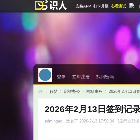
安装APP
打卡升级
心理测试
|
登录
|
立即注册
|
找回密码
解梦
启智办公
网站事务
2026年2月13
2026年2月13日签到记
启
»
›
›
›
admingao
发表于 2026-2-13 17:50:34
[显示全部楼