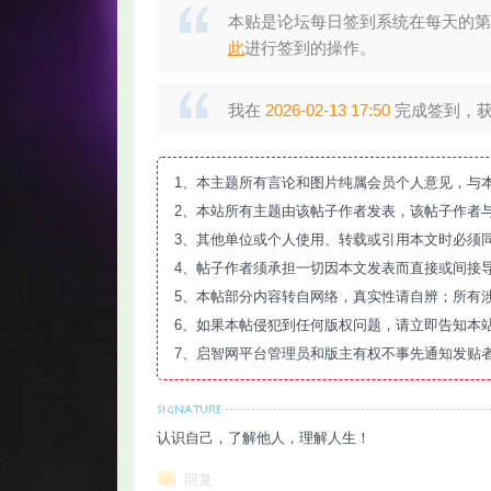
本贴是论坛每日签到系统在每天的第
此
进行签到的操作。
我在
2026-02-13 17:50
完成签到，获得
智
1、本主题所有言论和图片纯属会员个人意见，与
2、本站所有主题由该帖子作者发表，该帖子作者
3、其他单位或个人使用、转载或引用本文时必须
4、帖子作者须承担一切因本文发表而直接或间接
5、本帖部分内容转自网络，真实性请自辨；所有
6、如果本帖侵犯到任何版权问题，请立即告知本
7、启智网平台管理员和版主有权不事先通知发贴
网
认识自己，了解他人，理解人生！
回复