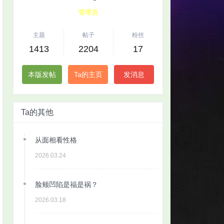
管理员
主题
帖子
粉丝
1413
2204
17
本版发帖
Ta的主页
发消息
Ta的其他
从面相看性格
2026.03.24
脸颊凹陷是福是祸？
2026.03.18