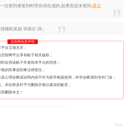
一位签到者签到时所自动生成的,如果您还未签到,
请点
随机奖励 等级分 28 。
启智网免责声明
本平台立场无关；
与启智网平台享有帖子相关版权；
同时征得该帖子作者和本平台的同意；
导致的民事或刑事法律责任；
涉及心理诊断或说明内容不作为医学根据使用，科学诊断请到专科门诊；
站，本站将及时予与删除并致以最深的歉意；
者而删除本文！
举报