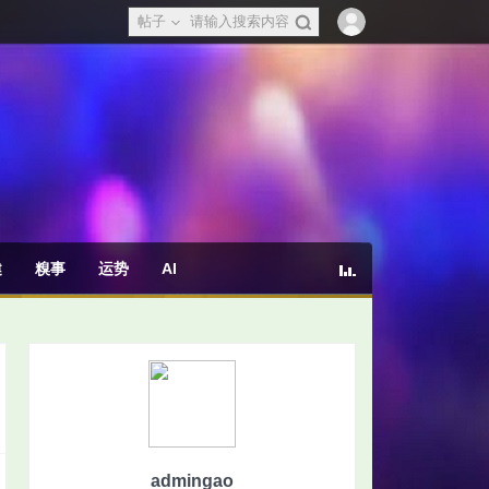
帖子
健
糗事
运势
AI
admingao