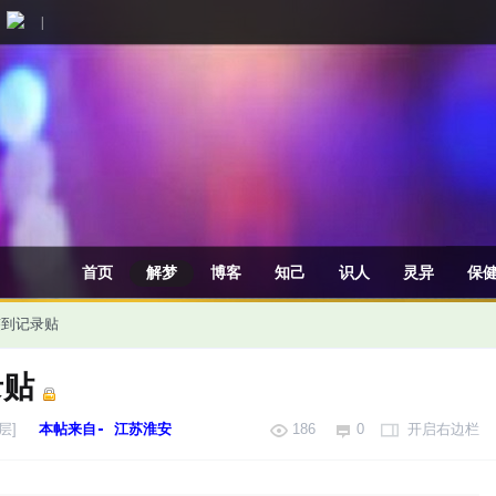
|
首页
解梦
博客
知己
识人
灵异
保
日签到记录贴
录贴
层]
本帖来自- 江苏淮安
186
0
开启右边栏