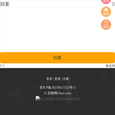
发布
回复

首页
返回
回复


验证码
首页
|
登录
|
注册
苏ICP备2023021522号-2
© 启智网 9axl.com
苏公网安备 32082902000140号