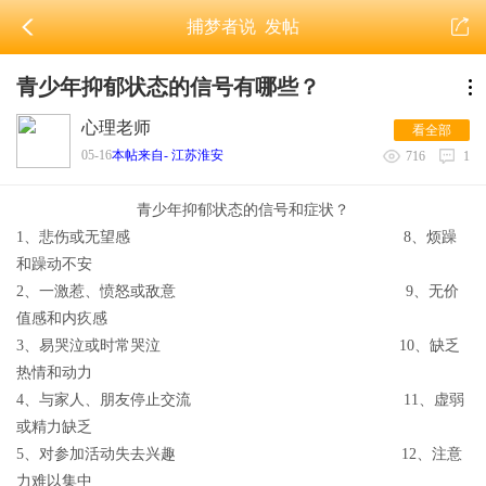
捕梦者说
发帖
青少年抑郁状态的信号有哪些？
心理老师
看全部
05-16
本帖来自- 江苏淮安
716
1
青少年抑郁状态的信号和症状？
1、悲伤或无望感 8、烦躁
和躁动不安
2、一激惹、愤怒或敌意 9、无价
值感和内疚感
3、易哭泣或时常哭泣 10、缺乏
热情和动力
4、与家人、朋友停止交流 11、虚弱
或精力缺乏
5、对参加活动失去兴趣 12、注意
力难以集中