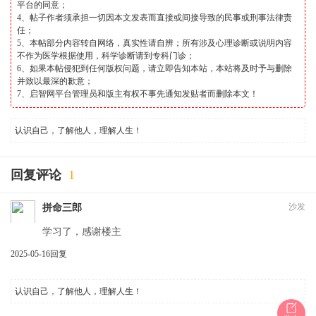
平台的同意；
4、帖子作者须承担一切因本文发表而直接或间接导致的民事或刑事法律责
任；
5、本帖部分内容转自网络，真实性请自辨；所有涉及心理诊断或说明内容
不作为医学根据使用，科学诊断请到专科门诊；
6、如果本帖侵犯到任何版权问题，请立即告知本站，本站将及时予与删除
并致以最深的歉意；
7、启智网平台管理员和版主有权不事先通知发贴者而删除本文！
认识自己，了解他人，理解人生！
回复评论
1
沙发
拼命三郎
学习了，感谢楼主
2025-05-16
回复
认识自己，了解他人，理解人生！