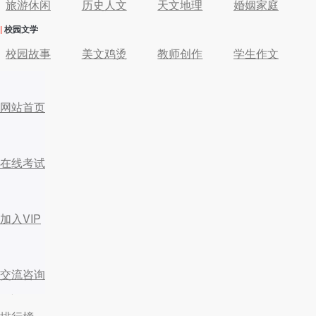
旅游休闲
历史人文
天文地理
婚姻家庭
|
校园文学
校园故事
美文鸡烫
教师创作
学生作文
我的书架
网站首页
学生阅读
首页
在线考试
加入VIP
在线考试
加入VIP
咨询交流
搜书
交流咨询
个人中心