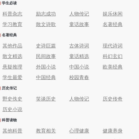
|
学生必读
科普杂志
励志成功
人物传记
娱乐休闲
学习教育
散文诗歌
童话故事
名著经典
|
名著经典
其他作品
史诗巨篇
古体诗词
现代诗词
散文精选
民间故事
童话精选
科幻玄幻
悬疑推理
外国小说
中国小说
欧美经典
学生最爱
中国经典
校园青春
|
历史传记
野史佚史
笑谈历史
人物传记
历史传奇
历史小说
|
科普读物
其他科普
教育相关
心理健康
健康养身