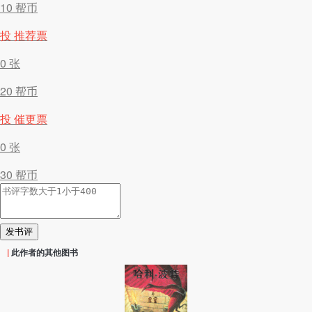
10 帮币
投 推荐票
0
张
20 帮币
投 催更票
0
张
30 帮币
发书评
|
此作者的其他图书