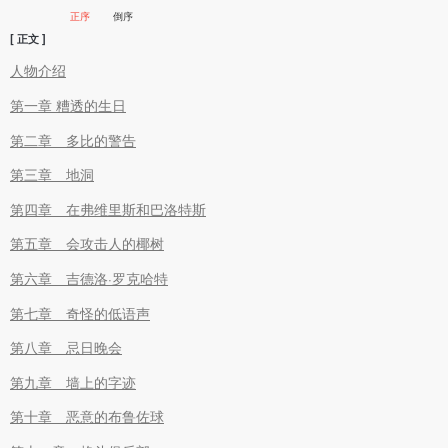
正序
倒序
[ 正文 ]
人物介绍
第一章 糟透的生日
第二章 多比的警告
第三章 地洞
第四章 在弗维里斯和巴洛特斯
第五章 会攻击人的椰树
第六章 吉德洛·罗克哈特
第七章 奇怪的低语声
第八章 忌日晚会
第九章 墙上的字迹
第十章 恶意的布鲁佐球