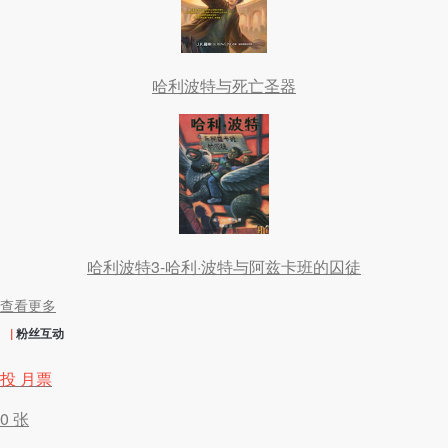
哈利波特与死亡圣器
哈利波特3-哈利·波特与阿兹卡班的囚徒
查看更多
|
粉丝互动
投 月票
0
张