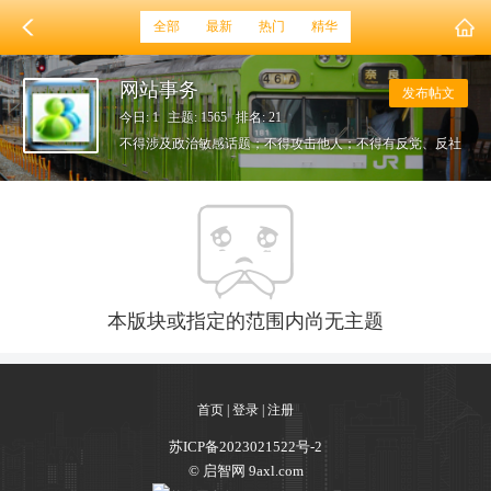
全部
最新
热门
精华
网站事务
发布帖文
今日: 1
主题: 1565
排名: 21
不得涉及政治敏感话题；不得攻击他人；不得有反党、反社
会、煽动民族分裂言论；不得污言秽语；遵守法律规范与网
络公约。
本版块或指定的范围内尚无主题
首页
|
登录
|
注册
苏ICP备2023021522号-2
© 启智网 9axl.com