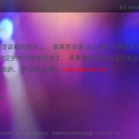
首页
学生
比亚
里诺戴假面同上。 葛莱西安诺 这儿屋檐下便是罗
他约定的时间快要过去了。 葛莱西安诺 他会迟到真
的。 萨拉里诺 啊 ...
登录后阅读完整内容
章
面时，每一个访问者的点击，你将获得[10帮币] 的奖励,一个IP计算一次.