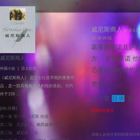
繁
威尼斯商人
by 莎士
12-28 20:31
葛莱西安诺及萨拉
方。 萨拉里诺 
威尼斯商人
外国小说
|
莎士比亚
总是赶在时钟的前面
《威尼斯商人》 是莎士比亚早期的重要作
赞赏
品，是一部具有极大讽刺性的喜剧。大约
作于159 ...
上一章
目录
下一
[db:分卷]
举报不良图书
第一幕 第一场 威尼斯.街道
第二场 贝尔蒙特。鲍西娅家中一室
第三场 威尼斯.广场
当他人从你分享的链接访问本页