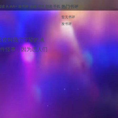
A-
A
A+
阅读
发书评
收藏
书签
朗读
手机
热门书评
暂无书评
发书评
兰佐叫我们守望的地
是件怪事，因为恋人们