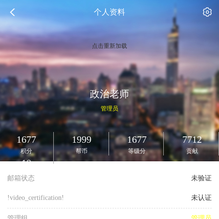
个人资料
点击重新加载
政治老师
管理员
1677
1999
1677
7712
积分
帮币
等级分
贡献
10
测试币
邮箱状态
未验证
!video_certification!
未认证
管理组
管理员