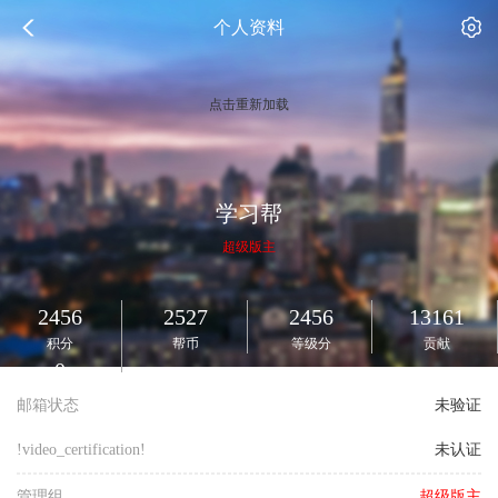
个人资料
点击重新加载
学习帮
超级版主
2456
2527
2456
13161
积分
帮币
等级分
贡献
0
测试币
邮箱状态
未验证
!video_certification!
未认证
管理组
超级版主